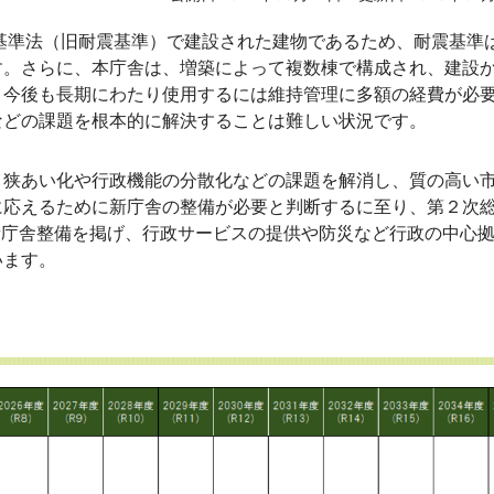
基準法（旧耐震基準）で建設された建物であるため、耐震基準
。さらに、本庁舎は、増築によって複数棟で構成され、建設か
、今後も長期にわたり使用するには維持管理に多額の経費が必
などの課題を根本的に解決することは難しい状況です。
狭あい化や行政機能の分散化などの課題を解消し、質の高い
に応えるために新庁舎の整備が必要と判断するに至り、第２次
新庁舎整備を掲げ、行政サービスの提供や防災など行政の中心
います。