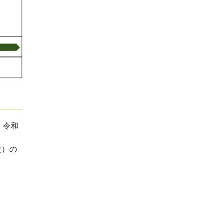
、令和
設）の