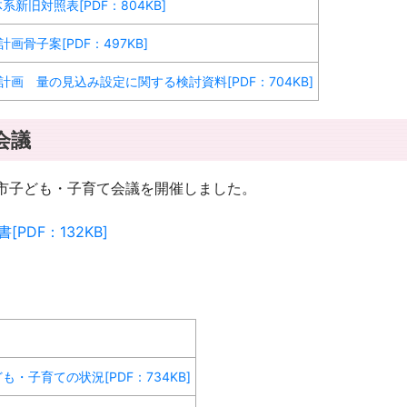
旧対照表[PDF：804KB]
骨子案[PDF：497KB]
画 量の見込み設定に関する検討資料[PDF：704KB]
会議
亀山市子ども・子育て会議を開催しました。
DF：132KB]
子育ての状況[PDF：734KB]