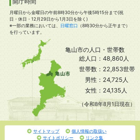
開庁時間
月曜日から金曜日の午前8時30分から午後5時15分まで(祝
日・休日・12月29日から1月3日を除く)
※一部の業務においては、
日曜窓口
（8時30分から正午まで）
を行っています。
亀山市の人口・世帯数
総人口：
48,860人
世帯数：
22,853世帯
男性：
24,725人
女性：
24,135人
（令和8年8月1日現在）
サイトマップ
個人情報の取扱い
サイトポリシー
リンク集